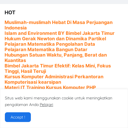
HOT
Muslimah-muslimah Hebat Di Masa Perjuangan
Indonesia
Islam and Environment BY Bimbel Jakarta Timur
Hukum Gerak Newton dan Dinamika Partikel
Pelajaran Matematika Pengolahan Data
Pelajaran Matematika Bangun Datar
Hubungan Satuan Waktu, Panjang, Berat dan
Kuantitas
Bimbel Jakarta Timur Efektif: Kelas Mini, Fokus
Tinggi, Hasil Teruji
Kursus Komputer Administrasi Perkantoran
Komputerisasi kearsipan
Materi IT Training Kursus Komputer PHP
Programming & MYSQL basic
Kursus Komputer Administrasi Perkantoran
Situs web kami menggunakan cookie untuk meningkatkan
akuntansi
pengalaman Anda
Pelajari
Accept !
Segment