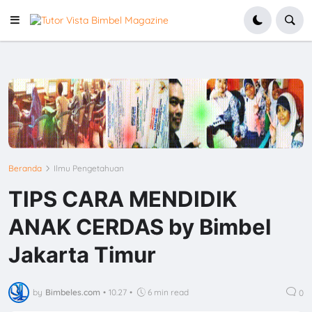
Beranda
Ilmu Pengetahuan
TIPS CARA MENDIDIK
ANAK CERDAS by Bimbel
Jakarta Timur
by
Bimbeles.com
•
10.27
•
6 min read
0