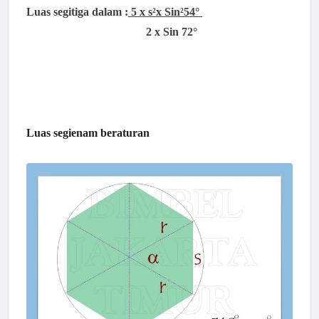
Luas segitiga dalam :
5 x s²x Sin²54°
2 x Sin 72°
Luas segienam beraturan