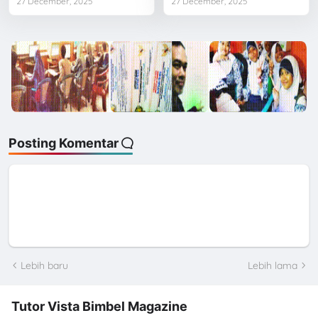
27 December, 2025
27 December, 2025
Posting Komentar
Lebih baru
Lebih lama
Tutor Vista Bimbel Magazine