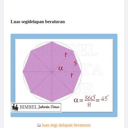
Luas segidelapan beraturan
luas segi delapan beraturan