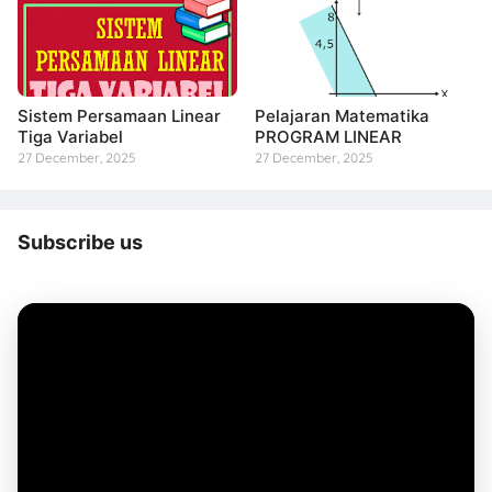
Sistem Persamaan Linear
Pelajaran Matematika
Tiga Variabel
PROGRAM LINEAR
27 December, 2025
27 December, 2025
Subscribe us