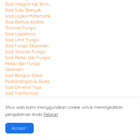
Soal Integral tak Tentu
Soal Suku Banyak
soal Logika Matematik
Soal Bentuk Aljabar
Turunan Fungsi
Soal Logaritma
Soal Limit Fungsi
Soal Fungsi Eksponen
Soal Turunan Fungsi
Soal Relasi dan Fungsi
Relasi dan Fungsi
Geometri
Soal Bangun Datar
Perbandingan & Skala
Soal Dimensi Tiga
soal Tranformasi
Soal Kubus dan Balok
Soal Vektor Matematik
Situs web kami menggunakan cookie untuk meningkatkan
Bangun Sisi Datar
pengalaman Anda
Pelajari
Ada Berapa Persegi?
Soal Bangun Ruang
Accept !
Soal Sisi Lengkung
Soal Sudut Lingkaran