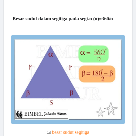
Besar sudut dalam segitiga pada segi-n (α)=360/n
besar sudut segitiga