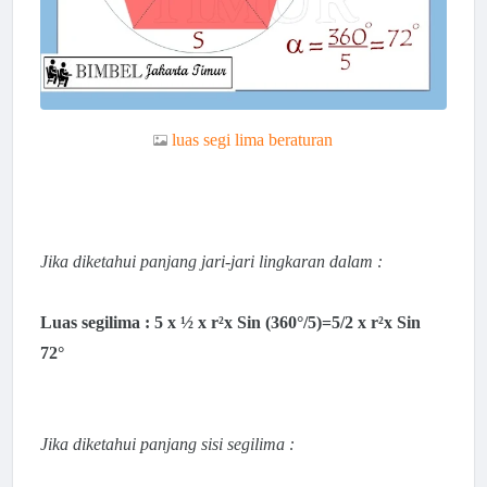
luas segi lima beraturan
Jika diketahui panjang jari-jari lingkaran dalam :
Luas segilima : 5 x ½ x r²x Sin (360°/5)=5/2 x
r²x Sin
72°
Jika diketahui panjang sisi segilima :