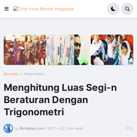
Beranda
Matematika
Menghitung Luas Segi-n
Beraturan Dengan
Trigonometri
by
Bimbeles.com
•
10.27
•
2 min read
0