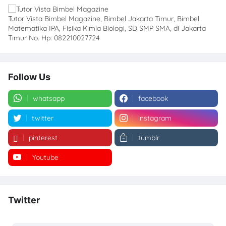
Tutor Vista Bimbel Magazine, Bimbel Jakarta Timur, Bimbel
Matematika IPA, Fisika Kimia Biologi, SD SMP SMA, di Jakarta
Timur No. Hp: 082210027724
Follow Us
whatsapp
facebook
twitter
instagram
pinterest
tumblr
Youtube
Twitter