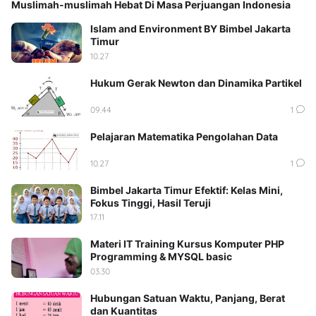
Muslimah-muslimah Hebat Di Masa Perjuangan Indonesia
Islam and Environment BY Bimbel Jakarta
Timur
10.27
Hukum Gerak Newton dan Dinamika Partikel
09.44
1
Pelajaran Matematika Pengolahan Data
10.27
1
Bimbel Jakarta Timur Efektif: Kelas Mini,
Fokus Tinggi, Hasil Teruji
17.11
Materi IT Training Kursus Komputer PHP
Programming & MYSQL basic
03.30
Hubungan Satuan Waktu, Panjang, Berat
dan Kuantitas