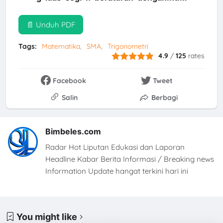
📄 Unduh PDF
Tags:
Matematika
SMA
Trigonometri
4.9
/
125
rates
Facebook
Tweet
Salin
Berbagi
Bimbeles.com
Radar Hot Liputan Edukasi dan Laporan
Headline Kabar Berita Informasi / Breaking news
Information Update hangat terkini hari ini
You might like