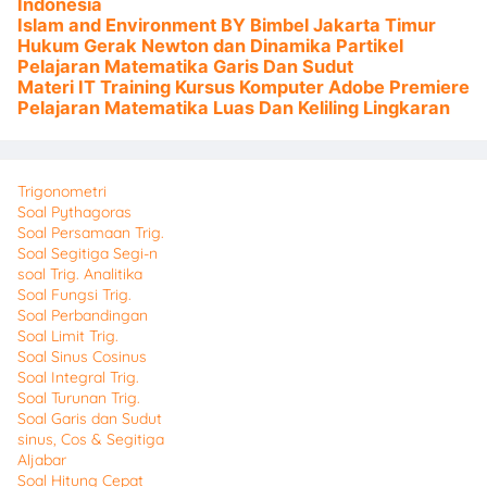
Indonesia
Islam and Environment BY Bimbel Jakarta Timur
Hukum Gerak Newton dan Dinamika Partikel
Pelajaran Matematika Garis Dan Sudut
Materi IT Training Kursus Komputer Adobe Premiere
Pelajaran Matematika Luas Dan Keliling Lingkaran
Trigonometri
Soal Pythagoras
Soal Persamaan Trig.
Soal Segitiga Segi-n
soal Trig. Analitika
Soal Fungsi Trig.
Soal Perbandingan
Soal Limit Trig.
Soal Sinus Cosinus
Soal Integral Trig.
Soal Turunan Trig.
Soal Garis dan Sudut
sinus, Cos & Segitiga
Aljabar
Soal Hitung Cepat