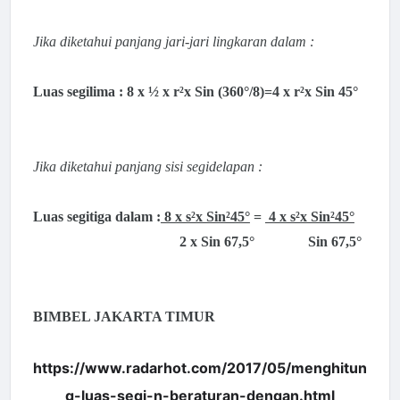
Jika diketahui panjang jari-jari lingkaran dalam :
Luas segilima : 8 x ½ x r²x Sin (360°/8)=4 x
r²x Sin 45°
Jika diketahui panjang sisi segidelapan :
Luas segitiga dalam :
8 x s²x Sin²45°
=
4 x s²x Sin²45°
2 x Sin 67,5°
Sin 67,5°
BIMBEL JAKARTA TIMUR
https://www.radarhot.com/2017/05/menghitun
g-luas-segi-n-beraturan-dengan.html