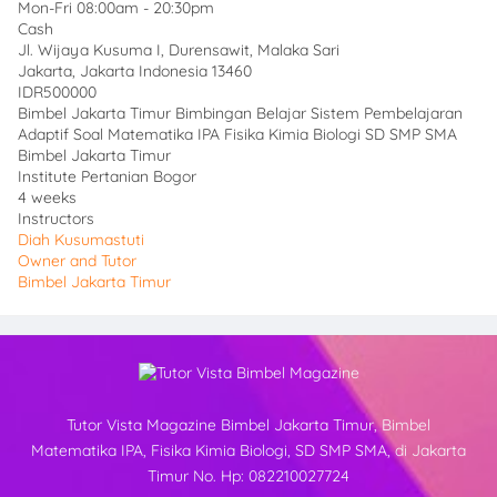
Mon-Fri 08:00am - 20:30pm
Cash
Jl. Wijaya Kusuma I, Durensawit, Malaka Sari
Jakarta
,
Jakarta Indonesia
13460
IDR500000
Bimbel Jakarta Timur Bimbingan Belajar Sistem Pembelajaran
Adaptif Soal Matematika IPA Fisika Kimia Biologi SD SMP SMA
Bimbel Jakarta Timur
Institute Pertanian Bogor
4 weeks
Instructors
Diah Kusumastuti
Owner and Tutor
Bimbel Jakarta Timur
Tutor Vista Magazine Bimbel Jakarta Timur, Bimbel
Matematika IPA, Fisika Kimia Biologi, SD SMP SMA, di Jakarta
Timur No. Hp: 082210027724