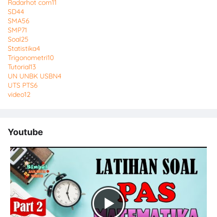
Radarhot com
11
SD
44
SMA
56
SMP
71
Soal
25
Statistika
4
Trigonometri
10
Tutorial
13
UN UNBK USBN
4
UTS PTS
6
video
12
Youtube