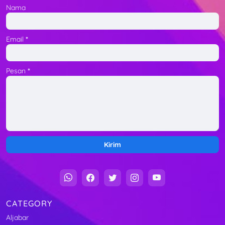
Nama
Email
*
Pesan
*
CATEGORY
Aljabar