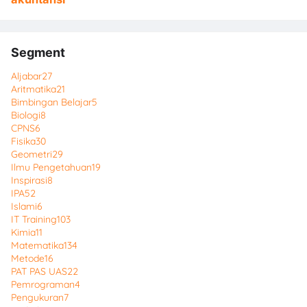
Segment
Aljabar
27
Aritmatika
21
Bimbingan Belajar
5
Biologi
8
CPNS
6
Fisika
30
Geometri
29
Ilmu Pengetahuan
19
Inspirasi
8
IPA
52
Islami
6
IT Training
103
Kimia
11
Matematika
134
Metode
16
PAT PAS UAS
22
Pemrograman
4
Pengukuran
7