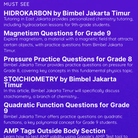
MUST SEE
HIDROKARBON by Bimbel Jakarta Timur
Tutoring in East Jakarta provides personalized chemistry tutoring,
including hydrocarbon lessons for 9th-grade students.
Magnetism Questions for Grade 9
Explore magnetism, a material with a magnetic field that attracts
certain objects, with practice questions from Bimbel Jakarta
Timur.
Pressure Practice Questions for Grade 8
Bimbel Jakarta Timur provides practice questions on pressure for
Grade 8, covering key concepts in this fundamental physics topic.
STOICHIOMETRY by Bimbel Jakarta
Timur
In this article, Bimbel Jakarta Timur will specifically discuss
stoichiometry, a branch of chemistry...
Quadratic Function Questions for Grade
9
Bimbel Jakarta Timur offers practice questions on quadratic
functions, a key polynomial concept for Grade 9 students.
AMP Tags Outside Body Section
Learn how to test AMP validity using Google's AMP Test tool to