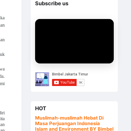
Subscribe us
aka
kan
dan
tuk
hwa
da.
ami
HOT
iri
Muslimah-muslimah Hebat Di
ita
Masa Perjuangan Indonesia
kan
Islam and Environment BY Bimbel
kan