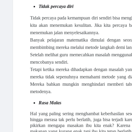
Tidak percaya diri
Tidak percaya pada kemampuan diri sendiri bisa mengh
kita akan menemukan kesulitan. Jika kita percaya b
menemukan jalan menyelesaikannya.
Banyak pelajaran matematika dimulai dengan seo
membimbing mereka melalui metode langkah demi la
Setelah melihat guru memecahkan masalah menggunaka
mencobanya sendiri.
Tetapi ketika mereka dihadapkan dengan masalah ya
mereka tidak sepenuhnya memahami metode yang diaj
Mereka bahkan mungkin menghindari memberi tah
metodenya.
Rasa Malas
Hal yang paling sering menghambat keberhasilan seseo
hingga merasa tak perlu berlatih, juga bisa terjadi k
pikirkan mengapa masakan ibu kita enak? Karena i
makanan yang kurang enak tapi ibu kita tetap berlati