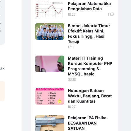
a
Pelajaran Matematika
n
Pengolahan Data
10.27
1
a
a
Bimbel Jakarta Timur
g
Efektif: Kelas Mini,
Fokus Tinggi, Hasil
Teruji
17.11
Materi IT Training
Kursus Komputer PHP
nak
Programming &
MYSQL basic
03.30
Hubungan Satuan
Waktu, Panjang, Berat
dan Kuantitas
10.27
Pelajaran IPA Fisika
BESARAN DAN
SATUAN