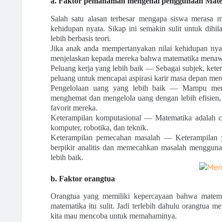
a. Faktor pemahaman mengenai penggunaan Matem
Salah satu alasan terbesar mengapa siswa merasa m
kehidupan nyata. Sikap ini semakin sulit untuk dih
lebih berbasis teori.
Jika anak anda mempertanyakan nilai kehidupan nya
menjelaskan kepada mereka bahwa matematika menawa
Peluang kerja yang lebih baik — Sebagai subjek, ket
peluang untuk mencapai aspirasi karir masa depan mer
Pengelolaan uang yang lebih baik — Mampu mem
menghemat dan mengelola uang dengan lebih efisien, 
favorit mereka.
Keterampilan komputasional — Matematika adalah c
komputer, robotika, dan teknik.
Keterampilan pemecahan masalah — Keterampilan y
berpikir analitis dan memecahkan masalah menggun
lebih baik.
b. Faktor orangtua
Orangtua yang memiliki kepercayaan bahwa matema
matematika itu sulit. Jadi terlebih dahulu orangtua
kita mau mencoba untuk memahaminya.