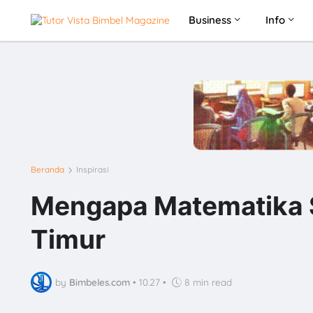
Business
Info
Beranda
Inspirasi
Mengapa Matematika S
Timur
by
Bimbeles.com
•
10.27
•
8 min read