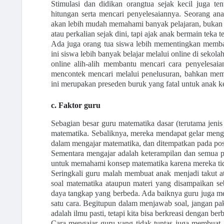
Stimulasi dan didikan orangtua sejak kecil juga 
hitungan serta mencari penyelesaiannya. Seorang ana
akan lebih mudah memahami banyak pelajaran, bukan 
atau perkalian sejak dini, tapi ajak anak bermain teka
Ada juga orang tua siswa lebih mementingkan memb
ini siswa lebih banyak belajar melalui online di seko
online alih-alih membantu mencari cara penyelesaia
mencontek mencari melalui penelusuran, bahkan mem
ini merupakan preseden buruk yang fatal untuk anak 
c. Faktor guru
Sebagian besar guru matematika dasar (terutama jeni
matematika. Sebaliknya, mereka mendapat gelar meng
dalam mengajar matematika, dan ditempatkan pada pos
Sementara mengajar adalah keterampilan dan semua 
untuk memahami konsep matematika karena mereka ti
Seringkali guru malah membuat anak menjadi takut 
soal matematika ataupun materi yang disampaikan seb
daya tangkap yang berbeda. Ada baiknya guru juga men
satu cara. Begitupun dalam menjawab soal, jangan pa
adalah ilmu pasti, tetapi kita bisa berkreasi dengan ber
Cara mengajar guru yang tidak tuntas juga membuat 