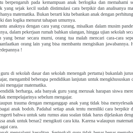
tentu berpengaruh pada kemampuan anak berlogika dan memahami s
k yang sejak kecil sudah distimulasi cara berpikir dan analisanya m
hanya matematika. Bukan berarti kita bebankan anak dengan perhitun
 teki dan logika menurut tahapan umurnya.
antu anaknya dengan cara yang curang, misalkan dalam musim pand
lahnya, dalam pekerjaan rumah bahkan ulangan, hingga ujian sekolah sec
n yang benar secara murni, orang tua malah mencari cara-cara sepe
anfaatkan orang lain yang bisa membantu mengisikan jawabannya. 
kedepannya !
s guru di sekolah dasar dan sekolah menengah pertama) bukanlah juru
ajar, mengambil beberapa pendidikan lanjutan untuk mengkhususkan d
isi mengajar matematika.
pendidik berharga, ada banyak guru yang merusak harapan siswa mer
dak mempelajarinya sebelum mengajar.
ataupun trauma dengan menganggap anak yang tidak bisa menyelesai
agai anak bodoh. Padahal setiap anak tentu memiliki cara berpikir 
gerti bahwa untuk satu rumus atau soalan tidak harus dijelaskan den
ksa anak untuk benar2 mengikuti cara kita. Karena walaupun matemat
bagai cara.
anak mengalami kesulitan. Seringkali guru tidak benar-benar memah