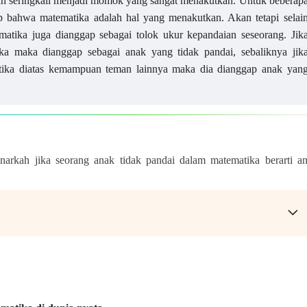
hkan seringkali menjadi momok yang sangat menakutkan. Untuk beberap
bahwa matematika adalah hal yang menakutkan. Akan tetapi selai
ematika juga dianggap sebagai tolok ukur kepandaian seseorang. Jik
ka maka dianggap sebagai anak yang tidak pandai, sebaliknya jik
ika diatas kemampuan teman lainnya maka dia dianggap anak yan
arkah jika seorang anak tidak pandai dalam matematika berarti a