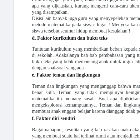
apa yang dijelaskan, kurang mengerti cara-cara alte
yang disampaikan.
Disisi lain banyak juga guru yang menyepelekan meto
metode matematika pada siswa. Ingat ! Menyesatkan
siswa tersebut seumur hidup membuat kesalahan !
d. Faktor kurikulum dan buku teks
Tuntutan kurikulum yang memberikan beban kepada s
di sekolah. Adakalanya bab-bab pembahasan yang tu
buku teks yang tidak memancing anak untuk ingin tah
dengan soal-soal yang ada.
e. Faktor teman dan lingkungan
Teman dan lingkungan yang menganggap bahwa matema
benar sulit. Teman yang tidak mempunyai keingi
matematika itu memang susah. Buat apa dipikirka
mengeksplorasi kemampuannya. Teman dan lingkungan
membuat anak enggan belajar karena dianggap tidak p
f. Faktor diri sendiri
Bagaimanapun, kesulitan yang kita rasakan maka akan 
yang membuat suatu hal terlihat rumit atau menjadi leb