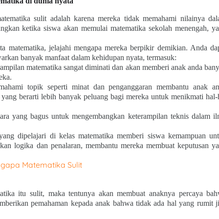
atika di dunia nyata
atematika sulit adalah karena mereka tidak memahami nilainya da
ilangkan ketika siswa akan memulai matematika sekolah menengah, y
ta matematika, jelajahi mengapa mereka berpikir demikian. Anda da
rkan banyak manfaat dalam kehidupan nyata, termasuk:
erampilan matematika sangat diminati dan akan memberi anak anda ban
eka.
ahami topik seperti minat dan penganggaran membantu anak a
yang berarti lebih banyak peluang bagi mereka untuk menikmati hal-
ara yang bagus untuk mengembangkan keterampilan teknis dalam i
ang dipelajari di kelas matematika memberi siswa kemampuan un
akan logika dan penalaran, membantu mereka membuat keputusan y
tika itu sulit, maka tentunya akan membuat anaknya percaya ba
 memberikan pemahaman kepada anak bahwa tidak ada hal yang rumit j