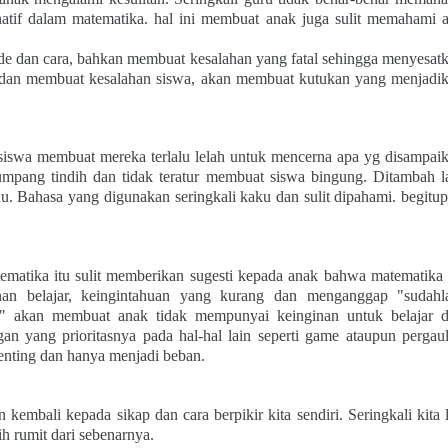
rnatif dalam matematika. hal ini membuat anak juga sulit memahami 
de dan cara, bahkan membuat kesalahan yang fatal sehingga menyesat
 dan membuat kesalahan siswa, akan membuat kutukan yang menjadi
iswa membuat mereka terlalu lelah untuk mencerna apa yg disampai
mpang tindih dan tidak teratur membuat siswa bingung. Ditambah l
u. Bahasa yang digunakan seringkali kaku dan sulit dipahami. begitu
tika itu sulit memberikan sugesti kepada anak bahwa matematika 
nan belajar, keingintahuan yang kurang dan menganggap "sudahl
n" akan membuat anak tidak mempunyai keinginan untuk belajar 
 yang prioritasnya pada hal-hal lain seperti game ataupun pergau
enting dan hanya menjadi beban.
kembali kepada sikap dan cara berpikir kita sendiri. Seringkali kita 
ih rumit dari sebenarnya.