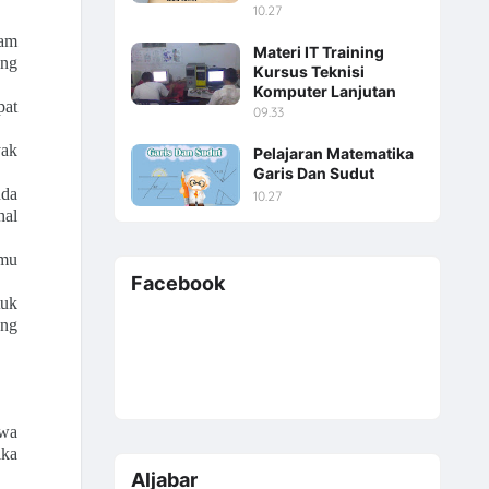
10.27
lam
Materi IT Training
ang
Kursus Teknisi
Komputer Lanjutan
pat
09.33
yak
Pelajaran Matematika
Garis Dan Sudut
nda
10.27
hal
lmu
Facebook
tuk
ang
hwa
ika
Aljabar