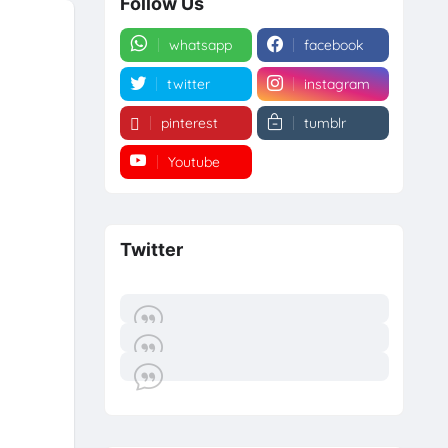
Follow Us
whatsapp
facebook
twitter
instagram
pinterest
tumblr
Youtube
Twitter