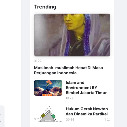
Trending
10.27
Muslimah-muslimah Hebat Di Masa
Perjuangan Indonesia
Islam and
Environment BY
Bimbel Jakarta Timur
10.27
Hukum Gerak Newton
n
dan Dinamika Partikel
09.44
1
a