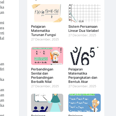
oal
aka
gan
emi
Pelajaran
Sistem Persamaan
ara
Matematika
Linear Dua Variabel
rti
Turunan Fungsi
27 December, 2025
Hal
27 December, 2025
san
iri
Perbandingan
Pelajaran
Senilai dan
Matematika
Perbandingan
Perpangkatan dan
eka
Berbalik Nilai
Bentuk Akar
27 December, 2025
27 December, 2025
kan
dan
gan
ika
ami
Pelajaran
Pelajaran