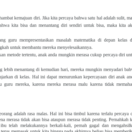
ambat kemajuan diri. Jika kita percaya bahwa satu hal adalah sulit, m
ahwa kita bisa dan menantang diri sendiri untuk bisa, maka kita a
rang guru mempresentasikan masalah matematika di depan kelas 
ngkah untuk membantu mereka menyelesaikannya.
n metode tertentu, anak anda mungkin merasa cukup percaya diri un
ng lebih menantang di kemudian hari, mereka mungkin menyadari ba
arkan di kelas. Hal ini dapat menurunkan kepercayaan diri anak an
u guru mereka, karena mereka merasa malu karena tidak memah
rang adalah rasa malas. Hal ini bisa timbul karena terlalu percaya d
arena merasa tidak akan bisa ataupun merasa tidak penting. Pernahkah k
bu telah melakukannya berkali-kali, pernah gagal dan mengahsil
h terus memasak untuk kita hingga pada akhirnya beliau bisa memberi