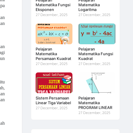
Matematika Fungsi
Matematika
apa
Eksponen
Logaritma
27 December, 2025
27 December, 2025
kan
kan
kan
Pelajaran
Pelajaran
agi
Matematika
Matematika Fungsi
pun
Persamaan Kuadrat
Kuadrat
27 December, 2025
27 December, 2025
itu
ah,
dan
Sistem Persamaan
Pelajaran
lan
Linear Tiga Variabel
Matematika
PROGRAM LINEAR
27 December, 2025
27 December, 2025
lah