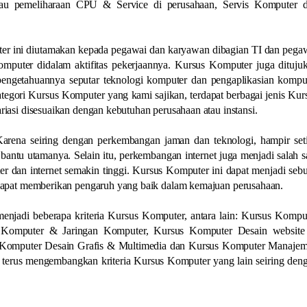
tau pemeliharaan CPU & Service di perusahaan, Servis Komputer 
er ini diutamakan kepada pegawai dan karyawan dibagian TI dan pega
mputer didalam aktifitas pekerjaannya. Kursus Komputer juga dituju
engetahuannya seputar teknologi komputer dan pengaplikasian kompu
gori Kursus Komputer yang kami sajikan, terdapat berbagai jenis Kur
iasi disesuaikan dengan kebutuhan perusahaan atau instansi.
Karena seiring dengan perkembangan jaman dan teknologi, hampir set
bantu utamanya. Selain itu, perkembangan internet juga menjadi salah s
 dan internet semakin tinggi. Kursus Komputer ini dapat menjadi seb
 dapat memberikan pengaruh yang baik dalam kemajuan perusahaan.
enjadi beberapa kriteria Kursus Komputer, antara lain: Kursus Kompu
si Komputer & Jaringan Komputer, Kursus Komputer Desain websit
 Komputer Desain Grafis & Multimedia dan Kursus Komputer Manaje
an terus mengembangkan kriteria Kursus Komputer yang lain seiring den