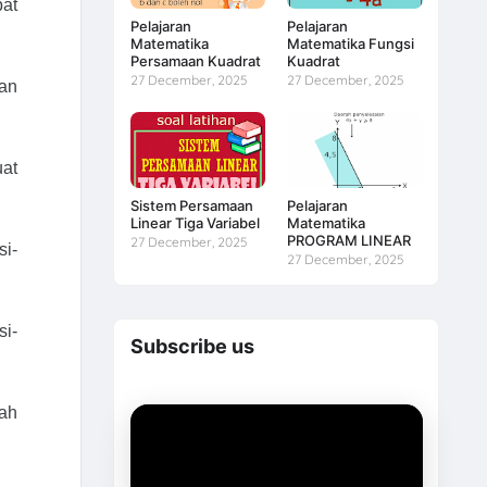
at
Pelajaran
Pelajaran
Matematika
Matematika Fungsi
Persamaan Kuadrat
Kuadrat
27 December, 2025
27 December, 2025
dan
uat
Sistem Persamaan
Pelajaran
Linear Tiga Variabel
Matematika
PROGRAM LINEAR
27 December, 2025
si-
27 December, 2025
si-
Subscribe us
dah