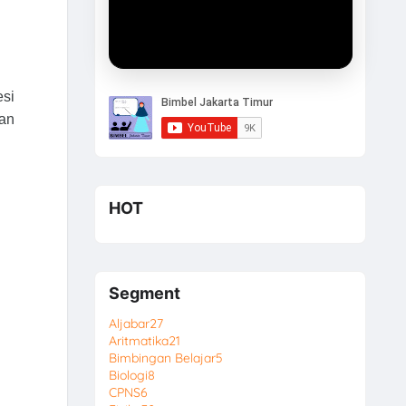
esi
kan
HOT
Segment
Aljabar
27
Aritmatika
21
Bimbingan Belajar
5
Biologi
8
CPNS
6