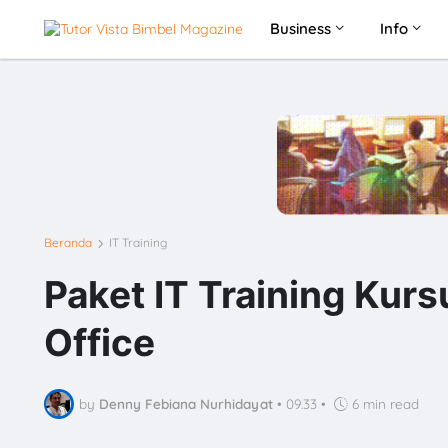
Business
Info
Beranda
IT Training
Paket IT Training Kur
Office
by
Denny Febiana Nurhidayat
•
09.33
•
6 min read