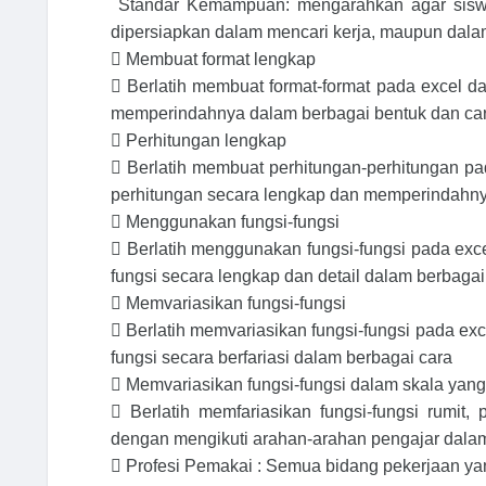
Standar Kemampuan: mengarahkan agar sisw
dipersiapkan dalam mencari kerja, maupun dal

Membuat format lengkap

Berlatih membuat format-format pada excel 
memperindahnya dalam berbagai bentuk dan car

Perhitungan lengkap

Berlatih membuat perhitungan-perhitungan p
perhitungan secara lengkap dan memperindahny

Menggunakan fungsi-fungsi

Berlatih menggunakan fungsi-fungsi pada exc
fungsi secara lengkap dan detail dalam berbagai

Memvariasikan fungsi-fungsi

Berlatih memvariasikan fungsi-fungsi pada ex
fungsi secara berfariasi dalam berbagai cara

Memvariasikan fungsi-fungsi dalam skala yang

Berlatih memfariasikan fungsi-fungsi rumi
dengan mengikuti arahan-arahan pengajar dalam 

Profesi Pemakai : Semua bidang pekerjaan 