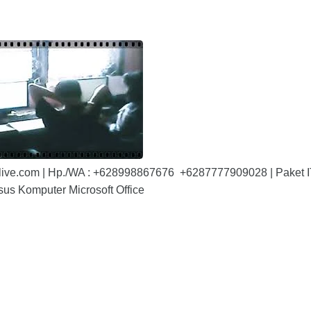
gi@live.com | Hp./WA : +628998867676 +6287777909028 | Paket 
sus Komputer Microsoft Office