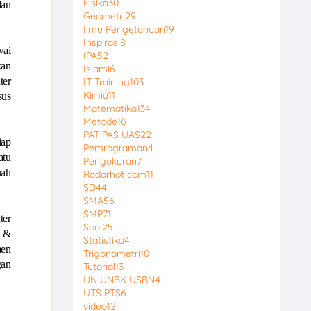
Fisika
30
dan
Geometri
29
Ilmu Pengetahuan
19
Inspirasi
8
wai
IPA
52
kan
Islami
6
ter
IT Training
103
Kimia
11
sus
Matematika
134
Metode
16
PAT PAS UAS
22
iap
Pemrograman
4
atu
Pengukuran
7
uah
Radarhot com
11
SD
44
SMA
56
SMP
71
ter
Soal
25
e &
Statistika
4
men
Trigonometri
10
gan
Tutorial
13
UN UNBK USBN
4
UTS PTS
6
video
12