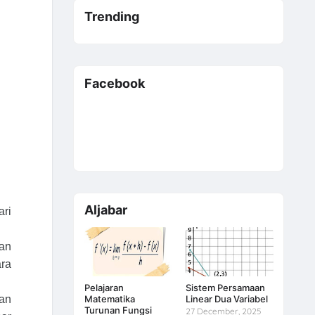
Trending
Facebook
Aljabar
ari
gan
ara
Pelajaran
Sistem Persamaan
Matematika
Linear Dua Variabel
dan
Turunan Fungsi
27 December, 2025