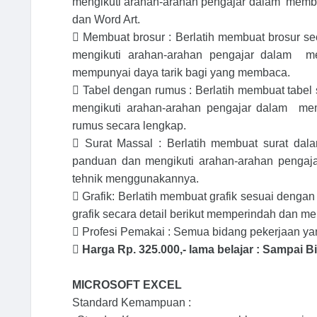
mengikuti arahan-arahan pengajar dalam membua
dan Word Art.

Membuat brosur : Berlatih membuat brosur 
mengikuti arahan-arahan pengajar dalam m
mempunyai daya tarik bagi yang membaca.

Tabel dengan rumus : Berlatih membuat tabe
mengikuti arahan-arahan pengajar dalam me
rumus secara lengkap.

Surat Massal : Berlatih membuat surat da
panduan dan mengikuti arahan-arahan pengaja
tehnik menggunakannya.

Grafik: Berlatih membuat grafik sesuai deng
grafik secara detail berikut memperindah dan me

Profesi Pemakai : Semua bidang pekerjaan 

Harga Rp. 325.000,- lama belajar : Sampai B
MICROSOFT EXCEL
Standard Kemampuan :