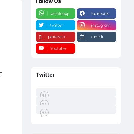
Follow Us
whatsapp
facebook
twitter
instagram
pinterest
tumblr
Youtube
Twitter
IT