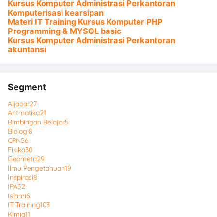
Kursus Komputer Administrasi Perkantoran
Komputerisasi kearsipan
Materi IT Training Kursus Komputer PHP
Programming & MYSQL basic
Kursus Komputer Administrasi Perkantoran
akuntansi
Segment
Aljabar
27
Aritmatika
21
Bimbingan Belajar
5
Biologi
8
CPNS
6
Fisika
30
Geometri
29
Ilmu Pengetahuan
19
Inspirasi
8
IPA
52
Islami
6
IT Training
103
Kimia
11