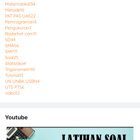
Matematika
134
Metode
16
PAT PAS UAS
22
Pemrograman
4
Pengukuran
7
Radarhot com
11
SD
44
SMA
56
SMP
71
Soal
25
Statistika
4
Trigonometri
10
Tutorial
13
UN UNBK USBN
4
UTS PTS
6
video
12
Youtube