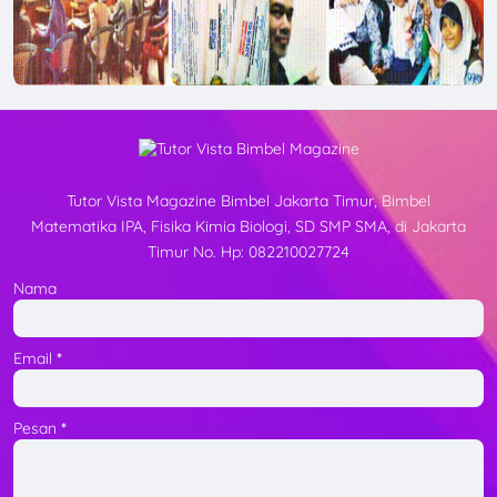
Tutor Vista Magazine Bimbel Jakarta Timur, Bimbel
Matematika IPA, Fisika Kimia Biologi, SD SMP SMA, di Jakarta
Timur No. Hp: 082210027724
Nama
Email
*
Pesan
*