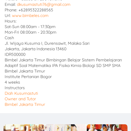
Email:
dkusumastuti76@gmail.com
Phone:
+62895322288565
Url:
www.bimbeles.com
Hours:
Sat-Sun 08:00am - 17:30pm
Mon-Fri 08:00am - 20:30pm
Cash
Jl. Wijaya Kusuma I, Durensawit, Malaka Sari
Jakarta
,
Jakarta Indonesia
13460
IDR500000
Bimbel Jakarta Timur Bimbingan Belajar Sistem Pembelajaran
Adaptif Soal Matematika IPA Fisika Kimia Biologi SD SMP SMA
Bimbel Jakarta Timur
Institute Pertanian Bogor
4 weeks
Instructors
Diah Kusumastuti
Owner and Tutor
Bimbel Jakarta Timur