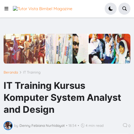
Beranda
IT Training
IT Training Kursus
Komputer System Analyst
and Design
by
Denny Febiana Nurhidayat
•
18.54
•
4 min read
0