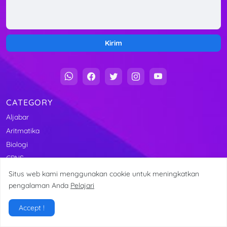
CATEGORY
Aljabar
Aritmatika
Biologi
CPNS
Fisika
Situs web kami menggunakan cookie untuk meningkatkan
Geometri
pengalaman Anda
Pelajari
IT Training
Accept !
Islami
MENDAFTAR KURSUS KOMPUTER VIA WHATSAPP
Kimia