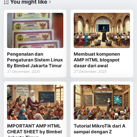
You might like
Pengenalan dan
Membuat komponen
Pengaturan Sistem Linux
AMP HTML blogspot
By Bimbel Jakarta Timur
dasar dari awal
27 December, 2025
27 December, 2025
IMPORTANT AMP HTML
Tutorial MikroTik dari A
CHEAT SHEET by Bimbel
sampai dengan Z