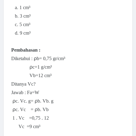
a. 1 cm³
b. 3 cm³
c. 5 cm³
d. 9 cm³
Pembahasan :
Diketahui :
⍴b=
0,75 gr/cm³
⍴c=1 g/cm³
Vb=12
cm³
Ditanya Vc?
Jawab :
Fa=W
⍴c. Vc. g=
⍴b. Vb. g
⍴c. Vc =
⍴b. Vb
1 . Vc =0,75 . 12
Vc =9
cm³