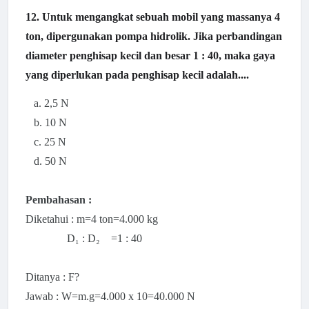
12. Untuk mengangkat sebuah mobil yang massanya 4
ton, dipergunakan pompa hidrolik. Jika perbandingan
diameter penghisap kecil dan besar 1 : 40, maka gaya
yang diperlukan pada penghisap kecil adalah....
a. 2,5 N
b. 10 N
c. 25 N
d. 50 N
Pembahasan :
Diketahui : m=4 ton=4.000 kg
D₁ : D₂ =1 : 40
Ditanya : F?
Jawab : W=m.g=4.000 x 10=40.000 N