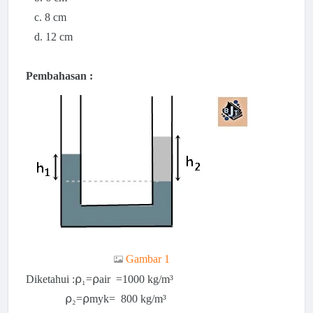
c. 8 cm
d. 12 cm
Pembahasan :
Gambar 1
Diketahui :
⍴₁=⍴air =1000 kg/m³
⍴₂=⍴myk= 800 kg/m³