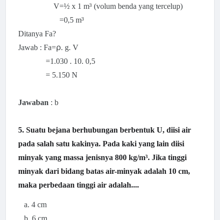
V=½ x 1
m³ (volum benda yang tercelup)
=0,5
m³
Ditanya Fa?
Jawab : Fa=⍴. g. V
=1.030 . 10. 0,5
=
5.150 N
Jawaban
: b
5. Suatu bejana berhubungan berbentuk U, diisi air
pada salah satu kakinya. Pada kaki yang lain diisi
minyak yang massa jenisnya 800 kg/m³. Jika tinggi
minyak dari bidang batas air-minyak adalah 10 cm,
maka perbedaan tinggi air adalah....
a. 4 cm
b. 6 cm