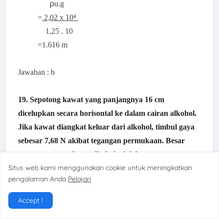
⍴u.g
=
2,02 x 10⁴
1,25 . 10
=1.616 m
Jawaban : b
19. Sepotong kawat yang panjangnya 16 cm
dicelupkan secara horisontal ke dalam cairan alkohol.
Jika kawat diangkat keluar dari alkohol, timbul gaya
sebesar 7,68 N akibat tegangan permukaan. Besar
tegangan permukaan alkohol adalah....
Situs web kami menggunakan cookie untuk meningkatkan
a. 48 N/m
pengalaman Anda
Pelajari
b. 36 N/m
Accept !
c. 24 N/m
d. 12 N/m