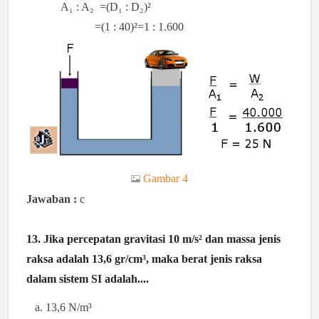
A
₁ : A₂ =(
D₁ : D₂)²
=(1 : 40)²=1 : 1.600
Gambar 4
Jawaban :
c
13. Jika percepatan gravitasi 10 m/s² dan massa jenis
raksa adalah 13,6 gr/cm³, maka berat jenis raksa
dalam sistem SI adalah....
a. 13,6 N/m³