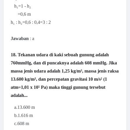
h₁=1 - h₂
=0,6 m
h₁ : h₂=0,6 : 0,4=3 : 2
Jawaban
: a
18. Tekanan udara di kaki sebuah gunung adalah
760mmHg, dan di puncaknya adalah 608 mmHg. Jika
massa jenis udara adalah 1,25 kg/m³, massa jenis raksa
13.600
kg/m³, dan percepatan gravitasi 10 m/s² (1
atm=1,01 x 10⁵ Pa) maka tinggi gunung tersebut
adalah...
a.13.600 m
b.1.616 m
c.608 m