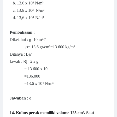
b.
13,6 x 10²
N/m³
c.
13,6 x 10³
N/m³
d. 13,6 x 10⁴ N/m³
Pembahasan :
Diketahui : g=10
m/s²
⍴=
13,6 gr/cm³=13.600 kg
/m³
Ditanya : Bj?
Jawab : Bj=⍴ x g
=
13.600 x 10
=136.000
=13,6 x 10⁴
N/m³
Jawaban :
d
14. Kubus perak memiliki volume 125 cm³. Saat