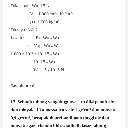
Diketahui : Wu=15 N
V =1.000 cm³=10⁻³ m³
⍴a=1.000 kg/m³
Ditanya : Wa ?
Jawab : Fa=Wu - Wa
⍴a. V.g= Wu - Wa
1.000 x 10
⁻³ x 10=15 - Wa
10=15 - Wa
Wa=15 - 10=5 N
Jawaban :
d
17. Sebuah tabung yang tingginya 1 m diisi penuh air
dan minyak. Jika massa jenis air 1 gr/cm³ dan minyak
0,9 gr/cm³, berapakah perbandingan tinggi air dan
minyak agar tekanan hidrostatik di dasar tabung