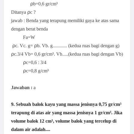
⍴b=
0,6 gr/cm³
Ditanya ⍴c ?
jawab : Benda yang terapung memiliki gaya ke atas sama
dengan berat benda
Fa=W
⍴c. Vc. g=
⍴b. Vb. g............ (kedua ruas bagi dengan g)
⍴c.3/4 Vb=
0,6 gr/cm³. Vb.....(kedua ruas bagi dengan Vb)
⍴c=0,6 : 3/4
⍴c=0,8 g/cm³
Jawaban :
a
9. Sebuah balok kayu yang massa jenisnya 0,75 gr/cm³
terapung di atas air yang massa jenisnya 1 gr/cm³. Jika
volume balok 12 cm³, volume balok yang tercelup di
dalam air adalah....