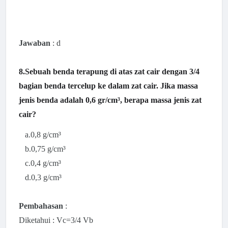
Jawaban
: d
8.Sebuah benda terapung di atas zat cair dengan 3/4
bagian benda tercelup ke dalam zat cair. Jika massa
jenis benda adalah 0,6 gr/cm³, berapa massa jenis zat
cair?
a.
0,8 g/cm³
b.
0,75 g/cm³
c.
0,4 g/cm³
d.
0,3 g/cm³
Pembahasan
:
Diketahui : Vc=3/4 Vb