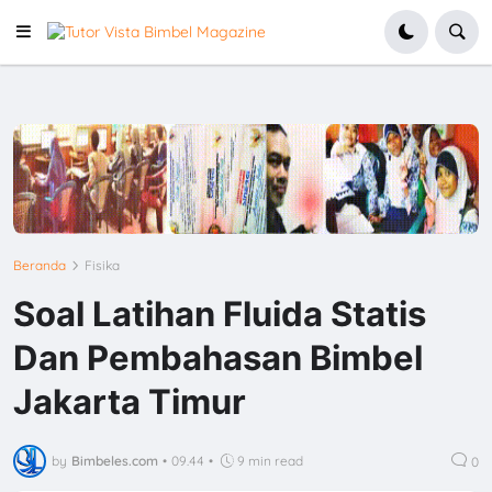
Beranda
Fisika
Soal Latihan Fluida Statis
Dan Pembahasan Bimbel
Jakarta Timur
by
Bimbeles.com
•
09.44
•
9 min read
0