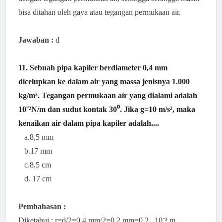
bisa ditahan oleh gaya atau tegangan permukaan air.
Jawaban :
d
11. Sebu
ah pipa kapiler berdiameter 0,4 mm
dicelupkan ke dalam air yang massa jenisnya 1.000
kg/m³. Tegangan permukaan air yang dialami adalah
10⁻²N/m dan sudut kontak 30⁰. Jika g=10 m/s², maka
kenaikan air dalam pipa kapiler adalah....
a.8,5 mm
b.17 mm
c.8,5 cm
d. 17 cm
Pembahasan :
Diketahui : r=d/2=0,4 mm/2=0,2 mm=0,2 . 10⁻³ m