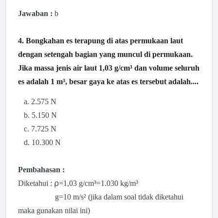
Jawaban :
b
4. Bongkahan es terapung di atas permukaan laut
dengan setengah bagian yang muncul di permukaan.
Jika massa jenis air laut 1,03 g/cm³ dan volume seluruh
es adalah 1 m³, besar gaya ke atas es tersebut adalah....
a. 2.575 N
b. 5.150 N
c. 7.725 N
d. 10.300 N
Pembahasan :
Diketahui : ⍴=1,03
g/cm³=1.030 k
g/m³
g=10 m/s² (jika dalam soal tidak diketahui
maka gunakan nilai ini)