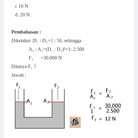
c 16 N
d. 20 N
Pembahasan :
Diketahui :D₁ : D₂=1 : 50, sehingga
A₁ : A₂=(
D₁ : D₂)²=1: 2.500
F₂ =30.000 N
Ditanya F₁ ?
Jawab :