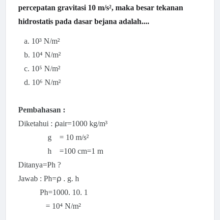
percepatan gravitasi 10 m/s², maka besar tekanan
hidrostatis pada dasar bejana adalah....
a. 10³ N/m²
b. 10⁴
N/m²
c.
10⁵
N/m²
d.
10⁶
N/m²
Pembahasan :
Diketahui :
⍴air=1000 kg/m³
g =
10 m/s²
h =100 cm=1 m
Ditanya=Ph ?
Jawab :
Ph=⍴ . g. h
Ph=1000. 10. 1
=
10⁴
N/m²