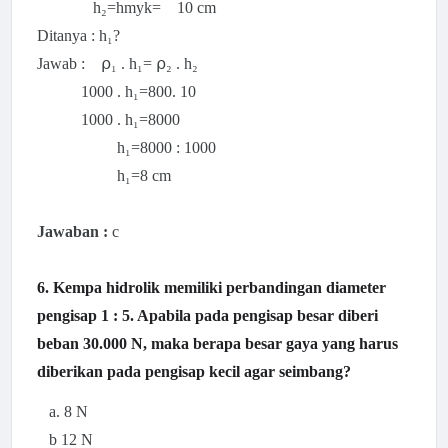
h₂=hmyk= 10 cm
Ditanya : h₁?
Jawab :
⍴₁ . h₁=
⍴₂ . h₂
1000 .
h₁=800. 10
1000 .
h₁=8000
h₁=8000 : 1000
h₁=8 cm
Jawaban :
c
6. Kempa hidrolik memiliki perbandingan diameter
pengisap 1 : 5. Apabila pada pengisap besar diberi
beban 30.000 N, maka berapa besar gaya yang harus
diberikan pada pengisap kecil agar seimbang?
a. 8 N
b 12 N