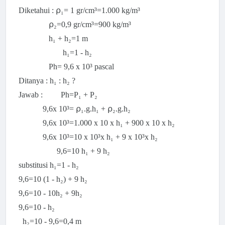
Diketahui : ⍴₁=
1 gr/cm³=1.000 kg/m³
⍴₂=0,9 gr/cm³=900 kg/m³
h₁ + h₂=1 m
h₁=1 - h₂
Ph=
9,6 x 10³ pascal
Ditanya : h₁ : h₂ ?
Jawab : Ph=P₁ + P₂
9,6x 10³=
⍴₁.g.
h₁ +
⍴₂.g.h₂
9,6x 10³=1.000 x 10 x h₁ + 900 x 10 x h₂
9,6x 10³=10 x 10³x h₁ + 9 x 10³x h₂
9,6=10
h₁ +
9 h₂
substitusi
h₁=1 - h₂
9,6=10 (
1 - h₂)
+
9 h₂
9,6=10 - 10
h₂ + 9
h₂
9,6=10 -
h₂
h₂=10 - 9,6=0,4 m