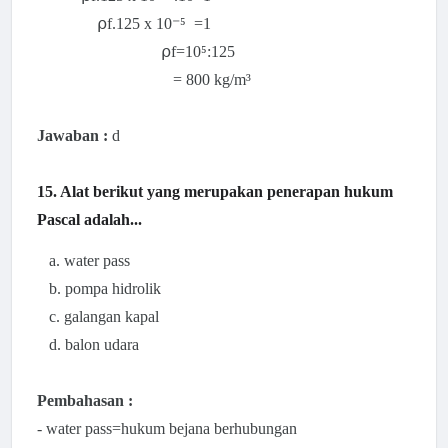
⍴f.125 x 10⁻⁵
=1
⍴f=10⁵:125
= 800
kg
/m³
Jawaban :
d
15. Alat berikut yang merupakan penerapan hukum
Pascal adalah...
a. water pass
b. pompa hidrolik
c. galangan kapal
d. balon udara
Pembahasan :
- water pass=hukum bejana berhubungan