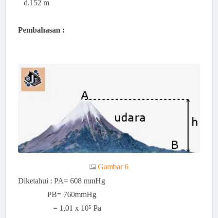
d.152 m
Pembahasan :
Gambar 6
Diketahui : PA= 608 mmHg
PB=
760mmHg
=
1,01 x 10⁵ Pa