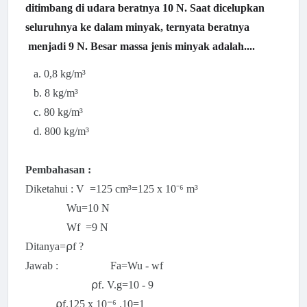
ditimbang di udara beratnya 10 N. Saat dicelupkan
seluruhnya ke dalam minyak, ternyata beratnya
menjadi 9 N. Besar massa jenis minyak adalah....
a. 0,
8
kg
/m³
b.
8
kg
/m³
c.
80
kg
/m³
d.
800
kg
/m³
Pembahasan :
Diketahui : V =125 cm³=125 x 10⁻⁶ m³
Wu=10 N
Wf =9 N
Ditanya=⍴f ?
Jawab : Fa=Wu - wf
⍴f. V.g=10 - 9
⍴f.125 x
10⁻⁶
.10=1