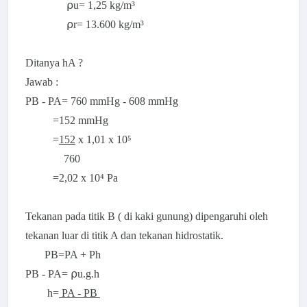
⍴u=
1,25 kg/m³
⍴r=
13.600
kg/m³
Ditanya hA ?
Jawab :
PB - PA=
760 mmHg -
608 mmHg
=152 mmHg
=
152
x 1,01 x
10⁵
760
=2,02 x 10⁴ Pa
Tekanan pada titik B ( di kaki gunung) dipengaruhi oleh
tekanan luar di titik A dan tekanan hidrostatik.
PB=PA + Ph
PB - PA=
⍴u.g.h
h=
PA - PB