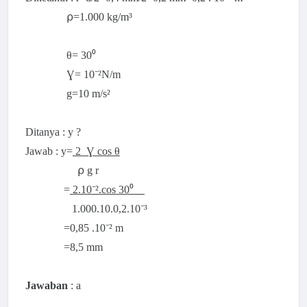
⍴=1.000 kg/m³
θ=
30⁰
Ɣ= 10⁻²N/m
g=10 m/s²
Ditanya : y ?
Jawab : y=
2 Ɣ cos θ
⍴ g r
=
2.10⁻².cos 30⁰
1.000.10.
0,2.10⁻³
=0,85 .
10⁻²
m
=8,5 mm
Jawaban
: a