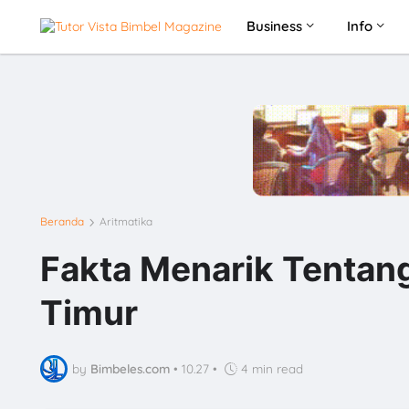
Business
Info
Beranda
Aritmatika
Fakta Menarik Tentang
Timur
by
Bimbeles.com
•
10.27
•
4 min read