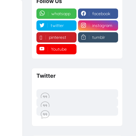
Follow Us
whatsapp
facebook
twitter
instagram
pinterest
tumblr
Youtube
Twitter