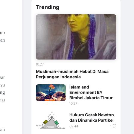
Trending
dup
gan
10.27
Muslimah-muslimah Hebat Di Masa
Perjuangan Indonesia
sar
nya
Islam and
ang
Environment BY
Bimbel Jakarta Timur
ama
10.27
Hukum Gerak Newton
dan Dinamika Partikel
09.44
1
ah 