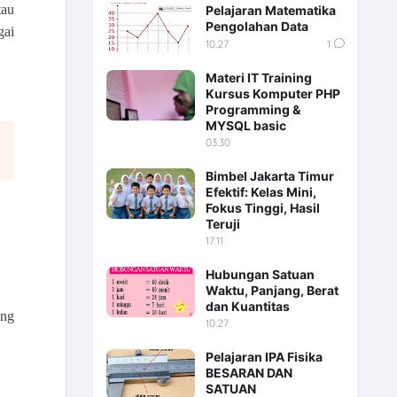
au 
Pelajaran Matematika
Pengolahan Data
ai 
10.27
1
Materi IT Training
Kursus Komputer PHP
Programming &
MYSQL basic
03.30
Bimbel Jakarta Timur
Efektif: Kelas Mini,
Fokus Tinggi, Hasil
Teruji
17.11
Hubungan Satuan
Waktu, Panjang, Berat
dan Kuantitas
ng 
10.27
Pelajaran IPA Fisika
BESARAN DAN
SATUAN