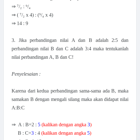
⇒ ⁷/₂ : ⁹/₄
⇒ (
⁷/₂ x 4) : (⁹/₄ x 4)
⇒ 14 : 9
3. Jika perbandingan nilai A dan B adalah 2:5 dan
perbandingan nilai B dan C adalah 3:4 maka tentukanlah
nilai perbandingan A, B dan C!
Penyelesaian :
Karena dari kedua perbandingan sama-sama ada B, maka
samakan B dengan mengali silang maka akan didapat nilai
A:B:C
⇒ A : B=2 :
5
(kalikan dengan angka
3
)
B : C=
3
: 4
(kalikan dengan angka
5
)