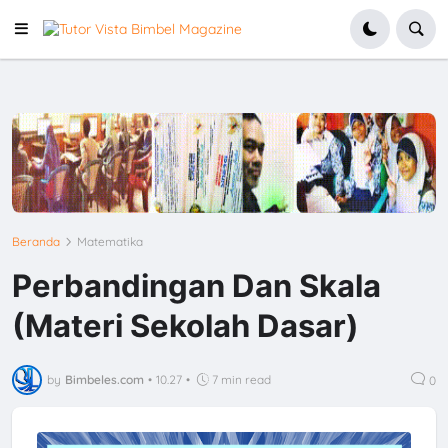
Beranda
Matematika
Perbandingan Dan Skala
(Materi Sekolah Dasar)
by
Bimbeles.com
•
10.27
•
7 min read
0