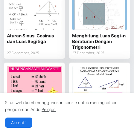
Aturan Sinus, Cosinus
Menghitung Luas Segi-n
dan Luas Segitiga
Beraturan Dengan
Trigonometri
27 December, 2025
27 December, 2025
Situs web kami menggunakan cookie untuk meningkatkan
Hubungan Satuan
Pelajaran Matematika
pengalaman Anda
Pelajari
Waktu, Panjang, Berat
Bangun Datar
dan Kuantitas
Accept !
27 December, 2025
27 December, 2025