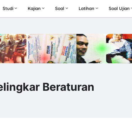
Studi
Kajian
Soal
Latihan
Soal Ujian
elingkar Beraturan