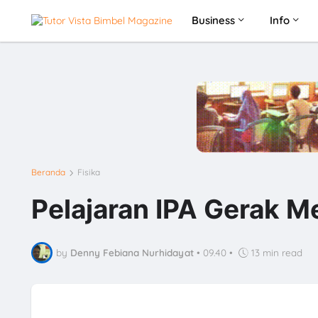
Business
Info
Beranda
Fisika
Pelajaran IPA Gerak M
by
Denny Febiana Nurhidayat
•
09.40
•
13 min read