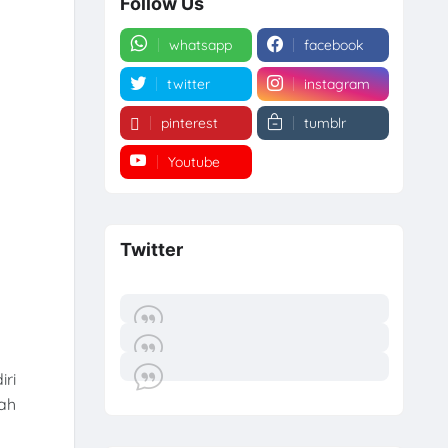
Follow Us
whatsapp
facebook
twitter
instagram
pinterest
tumblr
Youtube
Twitter
iri
ah