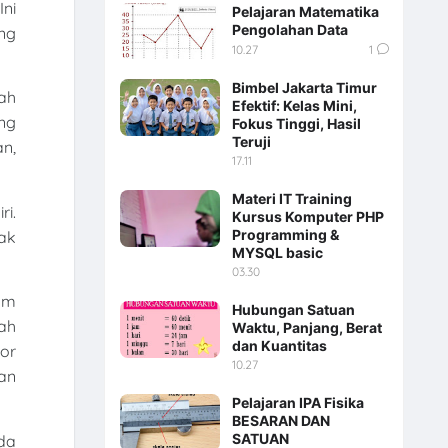
ni
Pelajaran Matematika
Pengolahan Data
ng
10.27
1
Bimbel Jakarta Timur
ah
Efektif: Kelas Mini,
ang
Fokus Tinggi, Hasil
Teruji
n,
17.11
Materi IT Training
i.
Kursus Komputer PHP
Programming &
ak
MYSQL basic
03.30
am
Hubungan Satuan
bah
Waktu, Panjang, Berat
dan Kuantitas
or
10.27
an
Pelajaran IPA Fisika
BESARAN DAN
SATUAN
da