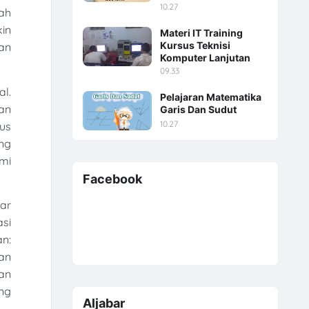
10.27
ah
in
Materi IT Training
Kursus Teknisi
an
Komputer Lanjutan
09.33
al.
Pelajaran Matematika
an
Garis Dan Sudut
10.27
us
ng
mi
Facebook
ar
si
n:
an
kan
ang
Aljabar