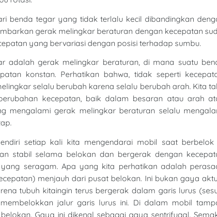
ari benda tegar yang tidak terlalu kecil dibandingkan den
nggambarkan gerak melingkar beraturan dengan kecepatan su
epatan yang bervariasi dengan posisi terhadap sumbu.
ar adalah gerak melingkar beraturan, di mana suatu ben
tan konstan. Perhatikan bahwa, tidak seperti kecepata
elingkar selalu berubah karena selalu berubah arah. Kita t
perubahan kecepatan, baik dalam besaran atau arah at
ng mengalami gerak melingkar beraturan selalu mengala
ap.
endiri setiap kali kita mengendarai mobil saat berbelok 
an stabil selama belokan dan bergerak dengan kecepat
 yang seragam. Apa yang kita perhatikan adalah perasa
ecepatan) menjauh dari pusat belokan. Ini bukan gaya akt
rena tubuh kitaingin terus bergerak dalam garis lurus (ses
mbelokkan jalur garis lurus ini. Di dalam mobil tamp
 belokan. Gaya ini dikenal sebagai gaya sentrifugal. Sema