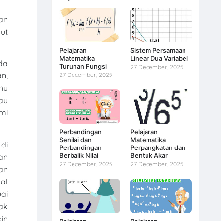
gan
dut
Pelajaran
Sistem Persamaan
Matematika
Linear Dua Variabel
da
Turunan Fungsi
27 December, 2025
n,
27 December, 2025
ahu
au
mi
Perbandingan
Pelajaran
Senilai dan
Matematika
di
Perbandingan
Perpangkatan dan
Berbalik Nilai
Bentuk Akar
an
27 December, 2025
27 December, 2025
an
ual
uai
ak
kin
Pelajaran
Pelajaran