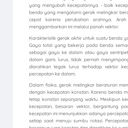
yang mengubah kecepatannya - baik kecepat
benda yang mengalami gerak melingkar bera
cepat karena perubahan arahnya. Arah
menggambarkan ini melalui panah vektor.
Karakteristik gerak akhir untuk suatu benda
Gaya total yang bekerja pada benda semaca
sebagai gaya ke dalam atau gaya sentripet
dalam garis lurus, tidak pernah menyimpa
diarahkan tegak lurus terhadap vektor k
percepatan ke dalam.
Dalam fisika, gerak melingkar beraturan me
dengan kecepatan konstan. Karena benda me
tetap konstan sepanjang waktu. Meskipun ke
kecepatan, besaran vektor, bergantung p
kecepatan ini menunjukkan adanya percepatan
setiap saat menuju sumbu rotasi. Percepatan
besarnya juga konstan dan diarahkan ke sumb