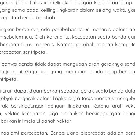
gerak pada lintasan melingkar dengan kecepatan tetap. I
ang sama pada keliling lingkaran dalam selang waktu ya
ecepatan benda berubah.
ingkar beraturan, ada perubahan terus menerus dalam ar
ian sebelumnya. Oleh karena itu, kecepatan suatu benda y
berubah terus menerus. Karena perubahan arah kecepata
cepatan sentripetal.
u bahwa benda tidak dapat mengubah arah geraknya sendir
k tujuan ini. Gaya luar yang membuat benda tetap berger
tripetal.
turan dapat digambarkan sebagai gerak suatu benda dal
h objek bergerak dalam lingkaran, ia terus-menerus mengu
rak bersinggungan dengan lingkaran. Karena arah vekt
 vektor kecepatan juga diarahkan bersinggungan deng
arkan ini melalui panah vektor.
ngalami percepatan. Benda yang dipercepat adalah ben