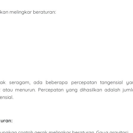
akan melingkar beraturan:
ak seragam, ada beberapa percepatan tangensial ya
 atau menurun. Percepatan yang dihasilkan adalah juml
nsial.
turan:
rupakan contoh gerak melingkar beraturan. Gaya gravitasi