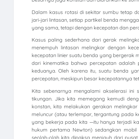
Dalam kasus rotasi di sekitar sumbu tetap d
jari-jari lintasan, setiap partikel benda me
yang sama, tetapi dengan kecepatan dan perc
Kasus paling sederhana dari gerak melingk
menempuh lintasan melingkar dengan kecepa
kecepatan linier suatu benda yang bergerak m
dari kinematika bahwa percepatan adalah 
keduanya. Oleh karena itu, suatu benda ya
percepatan, meskipun besar kecepatannya tet
Kita sebenarnya mengalami akselerasi ini s
tikungan. Jika kita memegang kemudi deng
konstan, kita melakukan gerakan melingkar
meluncur (atau terlempar, tergantung pada k
yang bekerja pada kita —itu hanya terjadi ka
hukum pertama Newton) sedangkan mobil me
seolah-olah kita dipaksa menjauh dari pusat