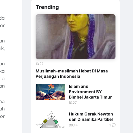
Trending
nda
ar
an
k,
an
10.27
ka
Muslimah-muslimah Hebat Di Masa
Perjuangan Indonesia
ita
an
Islam and
Environment BY
Bimbel Jakarta Timur
na
10.27
ah
Hukum Gerak Newton
or
dan Dinamika Partikel
09.44
1