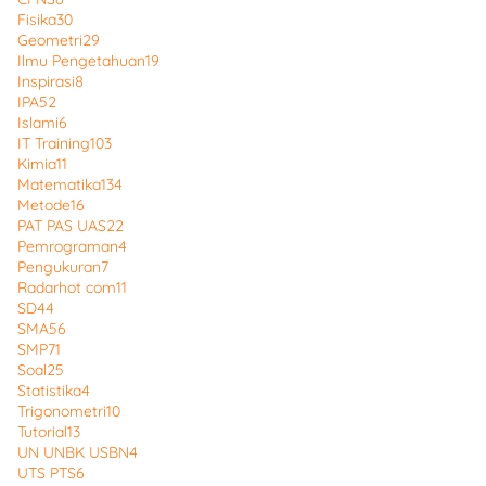
Fisika
30
Geometri
29
Ilmu Pengetahuan
19
Inspirasi
8
IPA
52
Islami
6
IT Training
103
Kimia
11
Matematika
134
Metode
16
PAT PAS UAS
22
Pemrograman
4
Pengukuran
7
Radarhot com
11
SD
44
SMA
56
SMP
71
Soal
25
Statistika
4
Trigonometri
10
Tutorial
13
UN UNBK USBN
4
UTS PTS
6