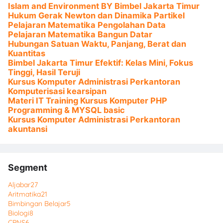
Islam and Environment BY Bimbel Jakarta Timur
Hukum Gerak Newton dan Dinamika Partikel
Pelajaran Matematika Pengolahan Data
Pelajaran Matematika Bangun Datar
Hubungan Satuan Waktu, Panjang, Berat dan
Kuantitas
Bimbel Jakarta Timur Efektif: Kelas Mini, Fokus
Tinggi, Hasil Teruji
Kursus Komputer Administrasi Perkantoran
Komputerisasi kearsipan
Materi IT Training Kursus Komputer PHP
Programming & MYSQL basic
Kursus Komputer Administrasi Perkantoran
akuntansi
Segment
Aljabar
27
Aritmatika
21
Bimbingan Belajar
5
Biologi
8
CPNS
6