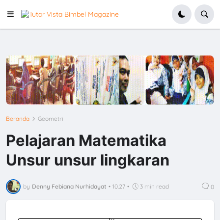
Beranda
Geometri
Pelajaran Matematika
Unsur unsur lingkaran
by
Denny Febiana Nurhidayat
•
10.27
•
3 min read
0