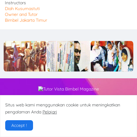
Instructors
Diah Kusumastuti
Owner and Tutor
Bimbel Jakarta Timur
Tutor Vista Magazine Bimbel Jakarta Timur, Bimbel
Situs web kami menggunakan cookie untuk meningkatkan
Matematika IPA, Fisika Kimia Biologi, SD SMP SMA, di Jakarta
pengalaman Anda
Pelajari
Timur No. Hp: 082210027724
Accept !
Nama