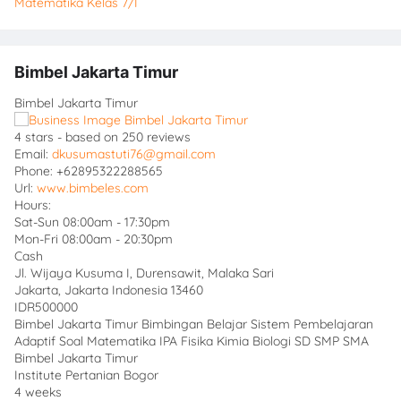
Matematika Kelas 7/I
Bimbel Jakarta Timur
Bimbel Jakarta Timur
4
stars - based on
250
reviews
Email:
dkusumastuti76@gmail.com
Phone:
+62895322288565
Url:
www.bimbeles.com
Hours:
Sat-Sun 08:00am - 17:30pm
Mon-Fri 08:00am - 20:30pm
Cash
Jl. Wijaya Kusuma I, Durensawit, Malaka Sari
Jakarta
,
Jakarta Indonesia
13460
IDR500000
Bimbel Jakarta Timur Bimbingan Belajar Sistem Pembelajaran
Adaptif Soal Matematika IPA Fisika Kimia Biologi SD SMP SMA
Bimbel Jakarta Timur
Institute Pertanian Bogor
4 weeks