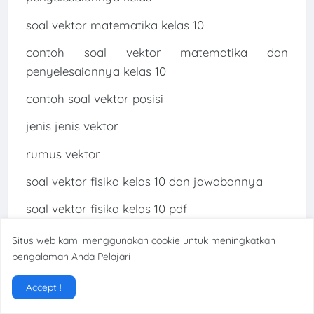
soal vektor matematika kelas 10
contoh soal vektor matematika dan
penyelesaiannya kelas 10
contoh soal vektor posisi
jenis jenis vektor
rumus vektor
soal vektor fisika kelas 10 dan jawabannya
soal vektor fisika kelas 10 pdf
contoh soal vektor dan jawabannya kelas 11
Situs web kami menggunakan cookie untuk meningkatkan
pengalaman Anda
Pelajari
materi vektor fisika
Accept !
soal dan pembahasan vektor fisika pdf