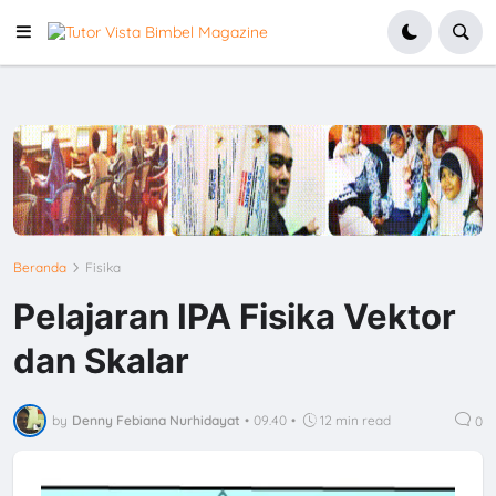
Beranda
Fisika
Pelajaran IPA Fisika Vektor
dan Skalar
by
Denny Febiana Nurhidayat
•
09.40
•
12 min read
0