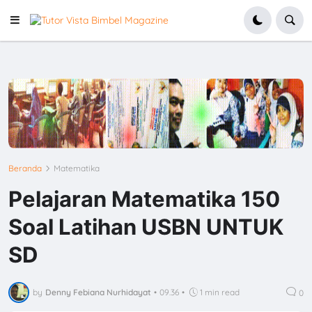
Beranda
Matematika
Pelajaran Matematika 150
Soal Latihan USBN UNTUK
SD
by
Denny Febiana Nurhidayat
•
09.36
•
1 min read
0