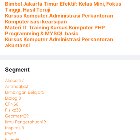
Bimbel Jakarta Timur Efektif: Kelas Mini, Fokus
Tinggi, Hasil Teruji
Kursus Komputer Administrasi Perkantoran
Komputerisasi kearsipan
Materi IT Training Kursus Komputer PHP
Programming & MYSQL basic
Kursus Komputer Administrasi Perkantoran
akuntansi
Segment
Aljabar
27
Aritmatika
21
Bimbingan Belajar
5
Biologi
8
CPNS
6
Fisika
30
Geometri
29
Ilmu Pengetahuan
19
Inspirasi
8
IPA
52
Islami
6