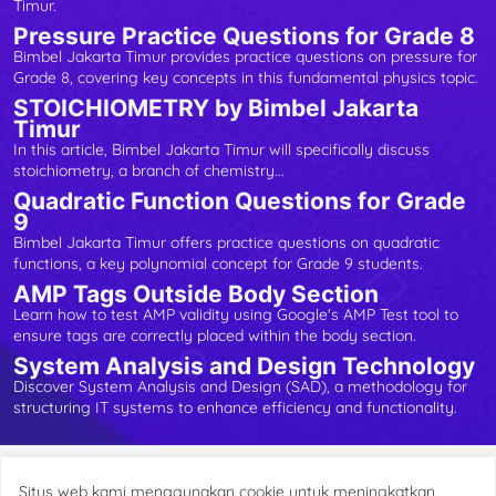
Timur.
Pressure Practice Questions for Grade 8
Bimbel Jakarta Timur provides practice questions on pressure for
Grade 8, covering key concepts in this fundamental physics topic.
STOICHIOMETRY by Bimbel Jakarta
Timur
In this article, Bimbel Jakarta Timur will specifically discuss
stoichiometry, a branch of chemistry...
Quadratic Function Questions for Grade
9
Bimbel Jakarta Timur offers practice questions on quadratic
functions, a key polynomial concept for Grade 9 students.
AMP Tags Outside Body Section
Learn how to test AMP validity using Google's AMP Test tool to
ensure tags are correctly placed within the body section.
System Analysis and Design Technology
Discover System Analysis and Design (SAD), a methodology for
structuring IT systems to enhance efficiency and functionality.
Blogger by
Radarhot Com
|
Designed by
Vietrick.
Situs web kami menggunakan cookie untuk meningkatkan