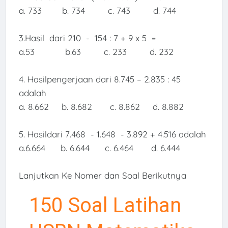
a. 733
b. 734
c. 743
d. 744
3.Hasil
dari
210
-
154 : 7
+ 9 x 5
=
a.53
b.63
c. 233
d. 232
4. Hasilpengerjaan dari 8.745 – 2.835 : 45
adalah
a. 8.662
b. 8.682
c. 8.862
d. 8.882
5. Hasildari 7.468
- 1.648
- 3.892 + 4.516 adalah
a.6.664
b. 6.644
c. 6.464
d. 6.444
Lanjutkan Ke Nomer dan Soal Berikutnya
150 Soal Latihan