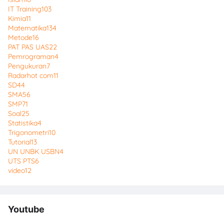
IT Training
103
Kimia
11
Matematika
134
Metode
16
PAT PAS UAS
22
Pemrograman
4
Pengukuran
7
Radarhot com
11
SD
44
SMA
56
SMP
71
Soal
25
Statistika
4
Trigonometri
10
Tutorial
13
UN UNBK USBN
4
UTS PTS
6
video
12
Youtube