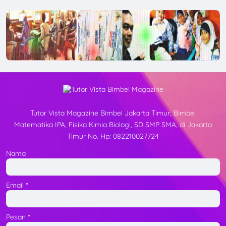
Tutor Vista Magazine Bimbel Jakarta Timur, Bimbel
Matematika IPA, Fisika Kimia Biologi, SD SMP SMA, di Jakarta
Timur No. Hp: 082210027724
Nama
Email
*
Pesan
*