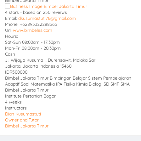
Bimbel Jakarta Timur
4
stars - based on
250
reviews
Email:
dkusumastuti76@gmail.com
Phone:
+62895322288565
Url:
www.bimbeles.com
Hours:
Sat-Sun 08:00am - 17:30pm
Mon-Fri 08:00am - 20:30pm
Cash
Jl. Wijaya Kusuma I, Durensawit, Malaka Sari
Jakarta
,
Jakarta Indonesia
13460
IDR500000
Bimbel Jakarta Timur Bimbingan Belajar Sistem Pembelajaran
Adaptif Soal Matematika IPA Fisika Kimia Biologi SD SMP SMA
Bimbel Jakarta Timur
Institute Pertanian Bogor
4 weeks
Instructors
Diah Kusumastuti
Owner and Tutor
Bimbel Jakarta Timur