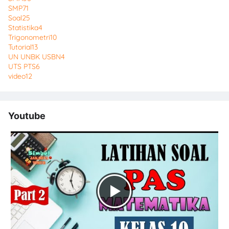
SMP
71
Soal
25
Statistika
4
Trigonometri
10
Tutorial
13
UN UNBK USBN
4
UTS PTS
6
video
12
Youtube