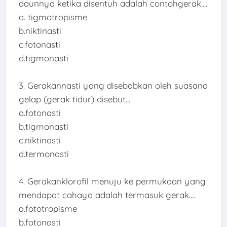
daunnya ketika disentuh adalah contohgerak....
a. tigmotropisme
b.niktinasti
c.fotonasti
d.tigmonasti
3.
Gerakannasti yang disebabkan oleh suasana
gelap (gerak tidur) disebut...
a.fotonasti
b.tigmonasti
c.niktinasti
d.termonasti
4.
Gerakanklorofil menuju ke permukaan yang
mendapat cahaya adalah termasuk gerak....
a.fototropisme
b.fotonasti