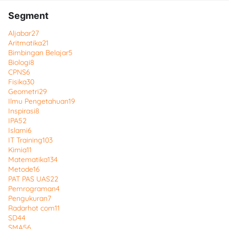
Segment
Aljabar
27
Aritmatika
21
Bimbingan Belajar
5
Biologi
8
CPNS
6
Fisika
30
Geometri
29
Ilmu Pengetahuan
19
Inspirasi
8
IPA
52
Islami
6
IT Training
103
Kimia
11
Matematika
134
Metode
16
PAT PAS UAS
22
Pemrograman
4
Pengukuran
7
Radarhot com
11
SD
44
SMA
56