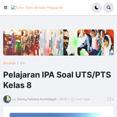
Beranda
IPA
Pelajaran IPA Soal UTS/PTS
Kelas 8
by
Denny Febiana Nurhidayat
•
09.37
•
1 min read
0