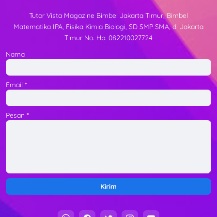
Tutor Vista Magazine Bimbel Jakarta Timur, Bimbel
Matematika IPA, Fisika Kimia Biologi, SD SMP SMA, di Jakarta
Timur No. Hp: 082210027724
Nama
Email
*
Pesan
*