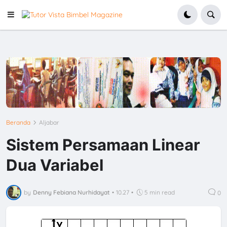
Beranda
Aljabar
Sistem Persamaan Linear
Dua Variabel
by
Denny Febiana Nurhidayat
•
10.27
•
5 min read
0