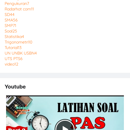
Pengukuran
7
Radarhot com
11
SD
44
SMA
56
SMP
71
Soal
25
Statistika
4
Trigonometri
10
Tutorial
13
UN UNBK USBN
4
UTS PTS
6
video
12
Youtube