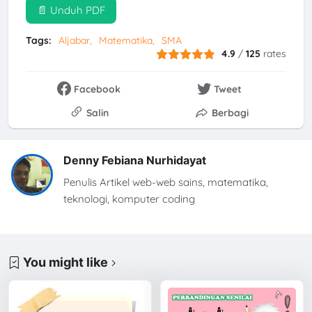
📄 Unduh PDF
Tags:
Aljabar
Matematika
SMA
4.9
/
125
rates
Facebook
Tweet
Salin
Berbagi
Denny Febiana Nurhidayat
Penulis Artikel web-web sains, matematika,
teknologi, komputer coding
You might like