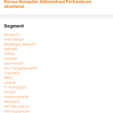
Kursus Komputer Administrasi Perkantoran
akuntansi
Segment
Aljabar
27
Aritmatika
21
Bimbingan Belajar
5
Biologi
8
CPNS
6
Fisika
30
Geometri
29
Ilmu Pengetahuan
19
Inspirasi
8
IPA
52
Islami
6
IT Training
103
Kimia
11
Matematika
134
Metode
16
PAT PAS UAS
22
Pemrograman
4