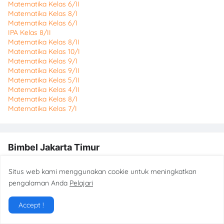
Matematika Kelas 6/II
Matematika Kelas 8/I
Matematika Kelas 6/I
IPA Kelas 8/II
Matematika Kelas 8/II
Matematika Kelas 10/I
Matematika Kelas 9/I
Matematika Kelas 9/II
Matematika Kelas 5/II
Matematika Kelas 4/II
Matematika Kelas 8/I
Matematika Kelas 7/I
Bimbel Jakarta Timur
Bimbel Jakarta Timur
Situs web kami menggunakan cookie untuk meningkatkan
pengalaman Anda
Pelajari
4
stars - based on
250
reviews
Email:
dkusumastuti76@gmail.com
Phone:
+62895322288565
Accept !
Url:
www.bimbeles.com
Hours: