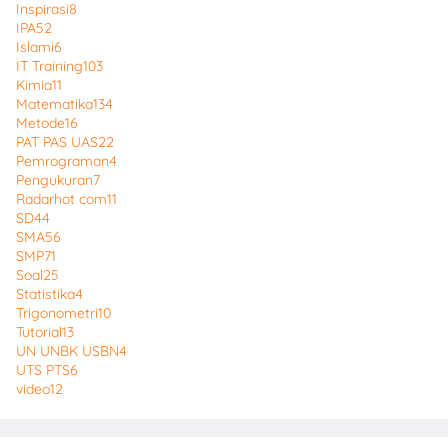
Inspirasi
8
IPA
52
Islami
6
IT Training
103
Kimia
11
Matematika
134
Metode
16
PAT PAS UAS
22
Pemrograman
4
Pengukuran
7
Radarhot com
11
SD
44
SMA
56
SMP
71
Soal
25
Statistika
4
Trigonometri
10
Tutorial
13
UN UNBK USBN
4
UTS PTS
6
video
12