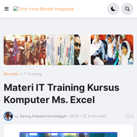
Beranda
IT Training
Materi IT Training Kursus
Komputer Ms. Excel
by
Denny Febiana Nurhidayat
•
09.33
•
4 min read
0