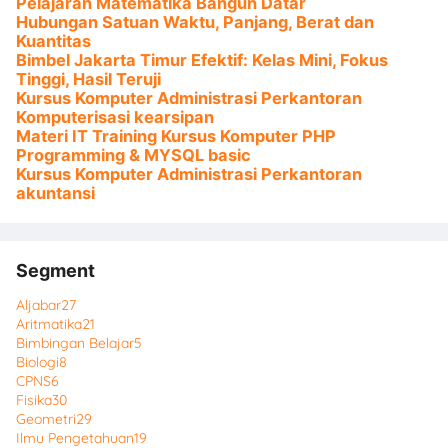
Pelajaran Matematika Bangun Datar
Hubungan Satuan Waktu, Panjang, Berat dan
Kuantitas
Bimbel Jakarta Timur Efektif: Kelas Mini, Fokus
Tinggi, Hasil Teruji
Kursus Komputer Administrasi Perkantoran
Komputerisasi kearsipan
Materi IT Training Kursus Komputer PHP
Programming & MYSQL basic
Kursus Komputer Administrasi Perkantoran
akuntansi
Segment
Aljabar
27
Aritmatika
21
Bimbingan Belajar
5
Biologi
8
CPNS
6
Fisika
30
Geometri
29
Ilmu Pengetahuan
19