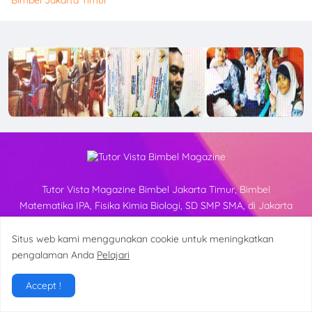
Tutor Vista Magazine Bimbel Jakarta Timur, Bimbel
Matematika IPA, Fisika Kimia Biologi, SD SMP SMA, di Jakarta
Timur No. Hp: 082210027724
Situs web kami menggunakan cookie untuk meningkatkan
Nama
pengalaman Anda
Pelajari
Accept !
Email
*
MENDAFTAR KURSUS KOMPUTER VIA WHATSAPP