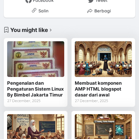
Facebook
Tweet
Salin
Berbagi
You might like
Pengenalan dan
Membuat komponen
Pengaturan Sistem Linux
AMP HTML blogspot
By Bimbel Jakarta Timur
dasar dari awal
27 December, 2025
27 December, 2025