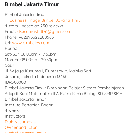
Bimbel Jakarta Timur
Bimbel Jakarta Timur
4
stars - based on
250
reviews
Email:
dkusumastuti76@gmail.com
Phone:
+62895322288565
Url:
www.bimbeles.com
Hours:
Sat-Sun 08:00am - 17:30pm
Mon-Fri 08:00am - 20:30pm
Cash
Jl. Wijaya Kusuma I, Durensawit, Malaka Sari
Jakarta
,
Jakarta Indonesia
13460
IDR500000
Bimbel Jakarta Timur Bimbingan Belajar Sistem Pembelajaran
Adaptif Soal Matematika IPA Fisika Kimia Biologi SD SMP SMA
Bimbel Jakarta Timur
Institute Pertanian Bogor
4 weeks
Instructors
Diah Kusumastuti
Owner and Tutor
Bimbel Jakarta Timur