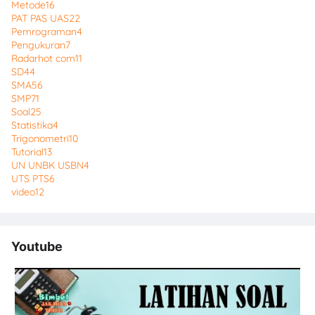
Metode
16
PAT PAS UAS
22
Pemrograman
4
Pengukuran
7
Radarhot com
11
SD
44
SMA
56
SMP
71
Soal
25
Statistika
4
Trigonometri
10
Tutorial
13
UN UNBK USBN
4
UTS PTS
6
video
12
Youtube