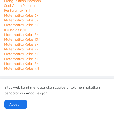
Mengurutkan Pecahan
Soal Cerita Pecahan
Penilaian akhir Th.
Matematika Kelas 6/II
Matematika Kelas 8/I
Matematika Kelas 6/I
IPA Kelas 8/II
Matematika Kelas 8/II
Matematika Kelas 10/I
Matematika Kelas 9/I
Matematika Kelas 9/II
Matematika Kelas 5/II
Matematika Kelas 4/II
Matematika Kelas 8/I
Matematika Kelas 7/I
Situs web kami menggunakan cookie untuk meningkatkan
Bimbel Jakarta Timur
pengalaman Anda
Pelajari
Bimbel Jakarta Timur
Accept !
4
stars - based on
250
reviews
Email:
dkusumastuti76@gmail.com