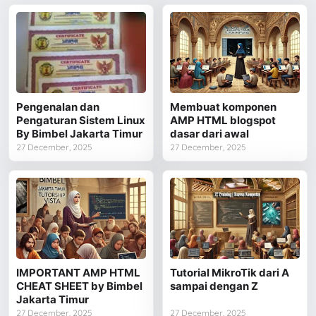
Pengenalan dan
Membuat komponen
Pengaturan Sistem Linux
AMP HTML blogspot
By Bimbel Jakarta Timur
dasar dari awal
27 December, 2025
27 December, 2025
IMPORTANT AMP HTML
Tutorial MikroTik dari A
CHEAT SHEET by Bimbel
sampai dengan Z
Jakarta Timur
27 December, 2025
27 December, 2025