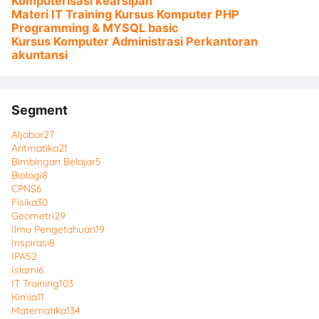
Komputerisasi kearsipan
Materi IT Training Kursus Komputer PHP
Programming & MYSQL basic
Kursus Komputer Administrasi Perkantoran
akuntansi
Segment
Aljabar
27
Aritmatika
21
Bimbingan Belajar
5
Biologi
8
CPNS
6
Fisika
30
Geometri
29
Ilmu Pengetahuan
19
Inspirasi
8
IPA
52
Islami
6
IT Training
103
Kimia
11
Matematika
134