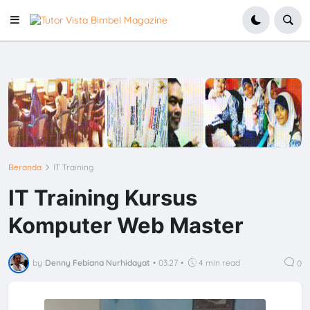
Beranda
IT Training
IT Training Kursus
Komputer Web Master
by
Denny Febiana Nurhidayat
•
03.27
•
4 min read
0