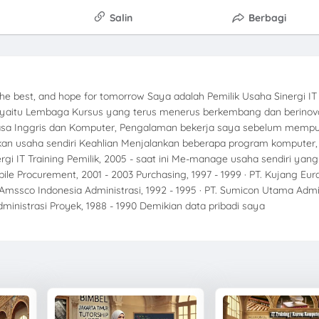
Salin
Berbagi
the best, and hope for tomorrow Saya adalah Pemilik Usaha Sinergi IT 
il, yaitu Lembaga Kursus yang terus menerus berkembang dan berinova
hasa Inggris dan Komputer, Pengalaman bekerja saya sebelum memp
kan usaha sendiri Keahlian Menjalankan beberapa program komputer, 
ergi IT Training Pemilik, 2005 - saat ini Me-manage usaha sendiri yang
ile Procurement, 2001 - 2003 Purchasing, 1997 - 1999 · PT. Kujang Eur
. Amssco Indonesia Administrasi, 1992 - 1995 · PT. Sumicon Utama Admi
dministrasi Proyek, 1988 - 1990 Demikian data pribadi saya