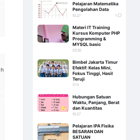
Pelajaran Matematika
Pengolahan Data
10.27
1
Materi IT Training
Kursus Komputer PHP
Programming &
MYSQL basic
03.30
Bimbel Jakarta Timur
Efektif: Kelas Mini,
ih
Fokus Tinggi, Hasil
Teruji
17.11
Hubungan Satuan
Waktu, Panjang, Berat
dan Kuantitas
10.27
Pelajaran IPA Fisika
BESARAN DAN
SATUAN