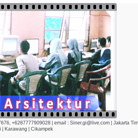
7676, +6287777909028 | email : Siner.gi@live.com | Jakarta Ti
i | Karawang | Cikampek