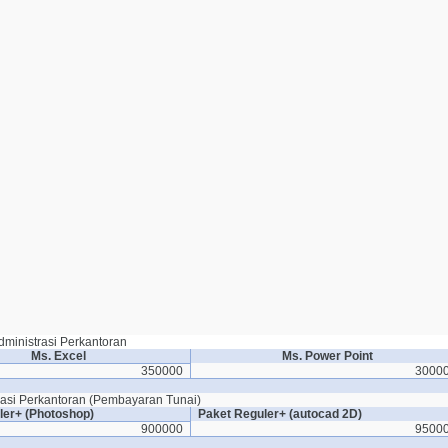
dministrasi Perkantoran
Ms. Excel
Ms. Power Point
350000
3000
rasi Perkantoran (Pembayaran Tunai)
ler+ (Photoshop)
Paket Reguler+ (autocad 2D)
900000
9500