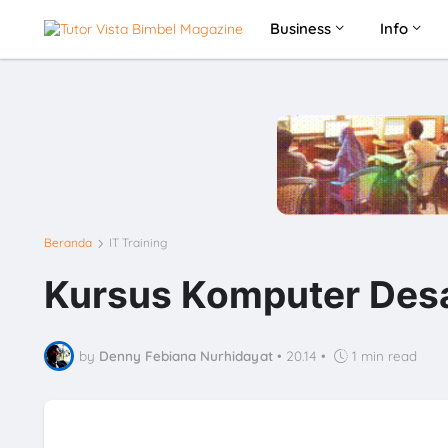
Business
Info
Beranda
IT Training
Kursus Komputer Desa
by
Denny Febiana Nurhidayat
•
20.14
•
1 min read