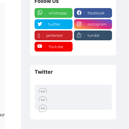
Follow Us
whatsapp
facebook
twitter
instagram
pinterest
tumblr
Youtube
Twitter
mur